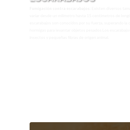
Fumigación contra escarabajos
: Existen diversos ta
variar desde un milímetro hasta 15 centímetros de long
escarabajos son conocidos por su fuerza, superando la c
hormigas para levantar objetos pesados Los escarabajos
insectos y pequeñas fibras de origen animal.