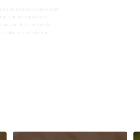
maños de escabajos que pueden
itud, algunas especies de
apacidad de las abejas y las
 se alimentan de plantas,